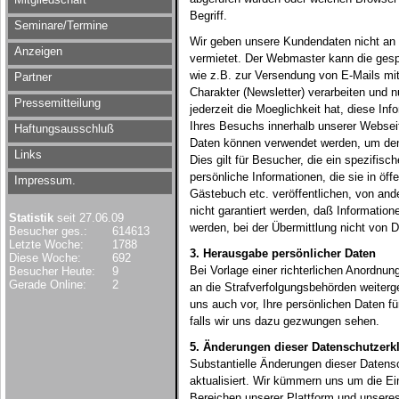
Begriff.
Seminare/Termine
Wir geben unsere Kundendaten nicht an D
Anzeigen
vermietet. Der Webmaster kann die ges
wie z.B. zur Versendung von E-Mails mi
Partner
Charakter (Newsletter) verarbeiten und 
Pressemitteilung
jederzeit die Moeglichkeit hat, diese In
Ihres Besuchs innerhalb unserer Websei
Haftungsausschluß
Daten können verwendet werden, um den B
Links
Dies gilt für Besucher, die ein spezifis
persönliche Informationen, die sie in öff
Impressum.
Gästebuch etc. veröffentlichen, von an
nicht garantiert werden, daß Information
Statistik
seit 27.06.09
werden, bei der Übermittlung nicht von D
Besucher ges.:
614613
Letzte Woche:
1788
3. Herausgabe persönlicher Daten
Diese Woche:
692
Bei Vorlage einer richterlichen Anordnun
Besucher Heute:
9
Gerade Online:
2
an die Strafverfolgungsbehörden weiterg
uns auch vor, Ihre persönlichen Daten f
falls wir uns dazu gezwungen sehen.
5. Änderungen dieser Datenschutzerk
Substantielle Änderungen dieser Datensc
aktualisiert. Wir kümmern uns um die E
Bereichen unserer Plattform und unser