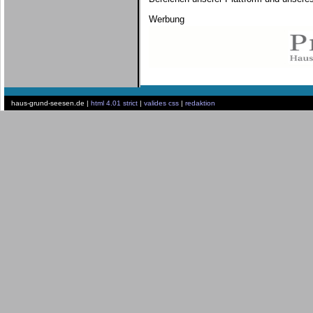
Werbung
haus-grund-seesen.de |
html 4.01 strict
|
valides css
|
redaktion