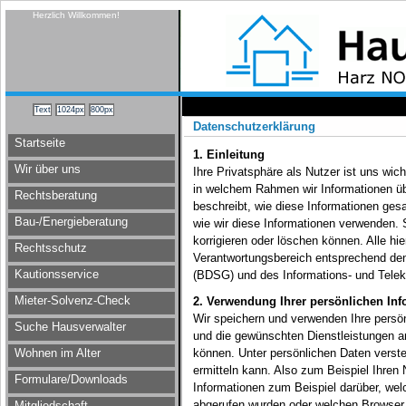
Herzlich Willkommen!
Datenschutzerklärung
Startseite
1. Einleitung
Wir über uns
Ihre Privatsphäre als Nutzer ist uns wich
in welchem Rahmen wir Informationen ü
Rechtsberatung
beschreibt, wie diese Informationen ges
Bau-/Energieberatung
wie wir diese Informationen verwenden. 
korrigieren oder löschen können. Alle h
Rechtsschutz
Verantwortungsbereich entsprechend de
Kautionsservice
(BDSG) und des Informations- und Tele
Mieter-Solvenz-Check
2. Verwendung Ihrer persönlichen In
Wir speichern und verwenden Ihre persön
Suche Hausverwalter
und die gewünschten Dienstleistungen a
Wohnen im Alter
können. Unter persönlichen Daten verste
ermitteln kann. Also zum Beispiel Ihren
Formulare/Downloads
Informationen zum Beispiel darüber, wel
abgerufen wurden oder welchen Browser S
Mitgliedschaft