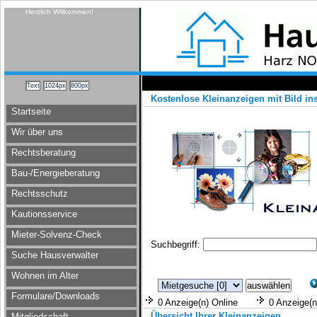
Herzlich Willkommen!
Kostenlose Kleinanzeigen mit Bild ins
Startseite
Wir über uns
Rechtsberatung
Bau-/Energieberatung
Rechtsschutz
Kautionsservice
Mieter-Solvenz-Check
Suchbegriff:
Suche Hausverwalter
Wohnen im Alter
Formulare/Downloads
0 Anzeige(n) Online
0 Anzeige(n)
Übersicht Ihrer Kleinanzeigen
Mitgliedschaft