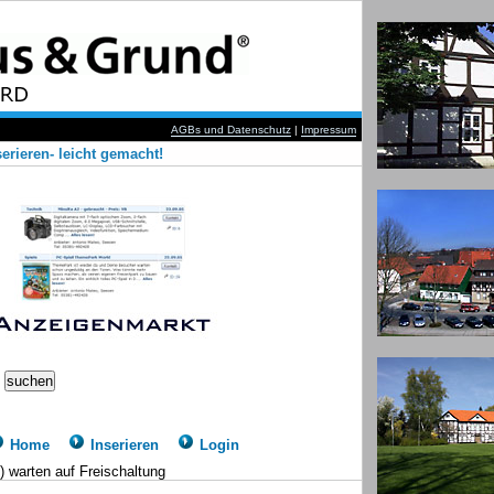
AGBs und Datenschutz
|
Impressum
erieren- leicht gemacht!
Home
Inserieren
Login
 warten auf Freischaltung