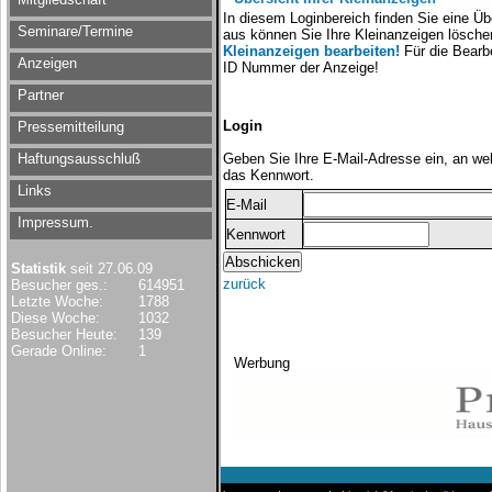
In diesem Loginbereich finden Sie eine Üb
Seminare/Termine
aus können Sie Ihre Kleinanzeigen lösch
Kleinanzeigen bearbeiten!
Für die Bearbe
Anzeigen
ID Nummer der Anzeige!
Partner
Login
Pressemitteilung
Haftungsausschluß
Geben Sie Ihre E-Mail-Adresse ein, an we
das Kennwort.
Links
E-Mail
Impressum.
Kennwort
Statistik
seit 27.06.09
zurück
Besucher ges.:
614951
Letzte Woche:
1788
Diese Woche:
1032
Besucher Heute:
139
Gerade Online:
1
Werbung